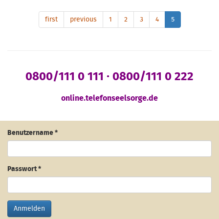
first
previous
1
2
3
4
5
0800/111 0 111 · 0800/111 0 222
online.telefonseelsorge.de
Benutzername
*
Passwort
*
Anmelden