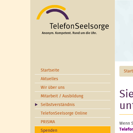
Direkt zum Inhalt
Startseite
Star
Aktuelles
Wir über uns
Si
Mitarbeit / Ausbildung
un
Selbstverständnis
TelefonSeelsorge Online
PRISMA
Wenn S
Telefo
Spenden