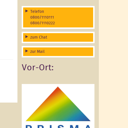
Telefon
0800/1110111
0800/1110222
zum Chat
zur Mail
Vor-Ort: