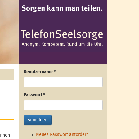
Benutzername
*
Passwort
*
Anmelden
Neues Passwort anfordern
innen