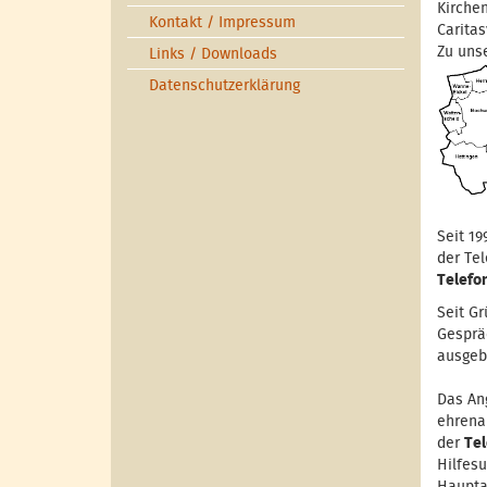
Kirche
Kontakt / Impressum
Caritas
Zu uns
Links / Downloads
Datenschutzerklärung
Seit 19
der Te
Telefo
Seit G
Gespräc
ausgeb
Das An
ehrena
der
Te
Hilfes