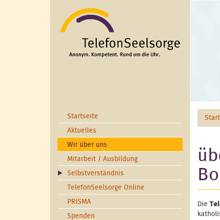
Direkt zum Inhalt
Startseite
Star
Aktuelles
Wir über uns
üb
Mitarbeit / Ausbildung
Bo
Selbstverständnis
TelefonSeelsorge Online
PRISMA
Die
Te
kathol
Spenden