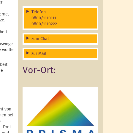
er
Telefon
erne,
0800/1110111
ze.
0800/1110222
beit.
zum Chat
Auswege
e wollte
zur Mail
beit
Vor-Ort:
ie
nt von
nen bei
s
. Drei