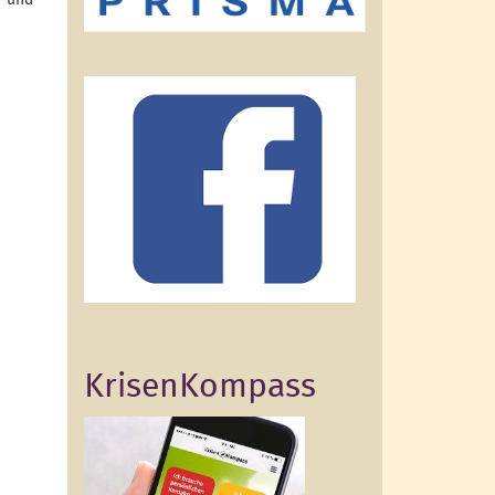
- und
KrisenKompass