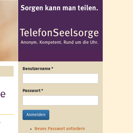
Benutzername
*
ge
Passwort
*
Anmelden
r
Neues Passwort anfordern