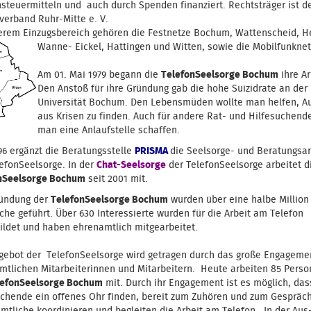
nsteuermitteln und auch durch Spenden finanziert. Rechtsträger ist d
verband Ruhr-Mitte e. V.
erem Einzugsbereich gehören die Festnetze Bochum, Wattenscheid, H
Wanne- Eickel, Hattingen und Witten, sowie die Mobilfunknet
Am 01. Mai 1979 begann die
TelefonSeelsorge Bochum
ihre Ar
Den Anstoß für ihre Gründung gab die hohe Suizidrate an der
Universität Bochum. Den Lebensmüden wollte man helfen, 
aus Krisen zu finden. Auch für andere Rat- und Hilfesuchend
man eine Anlaufstelle schaffen.
96 ergänzt die Beratungsstelle
PRISMA
die Seelsorge- und Beratungsar
lefonSeelsorge. In der
Chat-Seelsorge
der TelefonSeelsorge arbeitet d
nSeelsorge Bochum
seit 2001 mit.
ründung der
TelefonSeelsorge Bochum
wurden über eine halbe Million
he geführt. Über 630 Interessierte wurden für die Arbeit am Telefon
ildet und haben ehrenamtlich mitgearbeitet.
gebot der TelefonSeelsorge wird getragen durch das große Engageme
mtlichen Mitarbeiterinnen und Mitarbeitern. Heute arbeiten 85 Perso
lefonSeelsorge Bochum
mit. Durch ihr Engagement ist es möglich, das
uchende ein offenes Ohr finden, bereit zum Zuhören und zum Gespräch