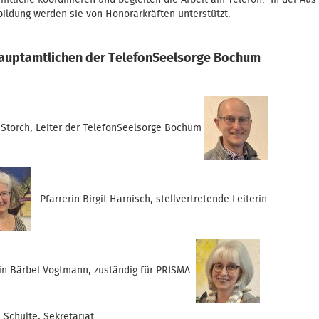
mtliche koordinieren und begleiten die Arbeit am Telefon. In der Aus
bildung werden sie von Honorarkräften unterstützt.
auptamtlichen der TelefonSeelsorge Bochum
 Storch, Leiter der TelefonSeelsorge Bochum
Pfarrerin Birgit Harnisch, stellvertretende Leiterin
rin Bärbel Vogtmann, zuständig für PRISMA
 Schulte, Sekretariat