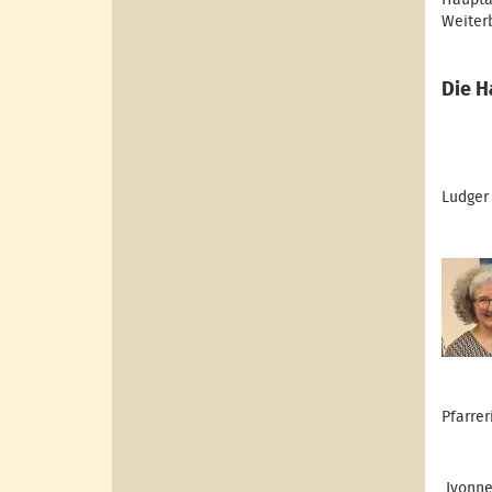
Haupta
Weiter
Die H
Ludger
Pfarre
Ivonne