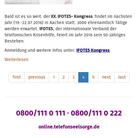
Bald ist es so weit: der
XX. IFOTES- Kongress
findet im nächsten
Jahr (19.-22.07.2016) in Aachen statt. 3000 ehrenamtlich Tätige
werden erwartet.
IFOTES
, der internationale Verband der
telefonischen Krisenhilfe, feiert im Jahr 2016 sein 50-jähriges
Bestehen.
Anmeldung und weitere Infos unter:
IFOTES Kongress
Weiterlesen
über IFOTES- Kongress in Aachen
first
previous
1
2
3
4
5
next
last
0800/111 0 111 · 0800/111 0 222
online.telefonseelsorge.de