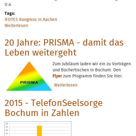
U.a.
Tags:
IFOTES Kongress in Aachen
Weiterlesen
über Aachen: Großes Treffen der Telefonseelsorger/-
innen
20 Jahre: PRISMA - damit das
Leben weitergeht
Zum Jubiläum laden wir ein zu Vorträgen
und Büchertischen in Bochum. Den
Flyer
zum Programm finden Sie hier.
Weiterlesen
über 20 Jahre: PRISMA - damit
das Leben weitergeht
2015 - TelefonSeelsorge
Bochum in Zahlen