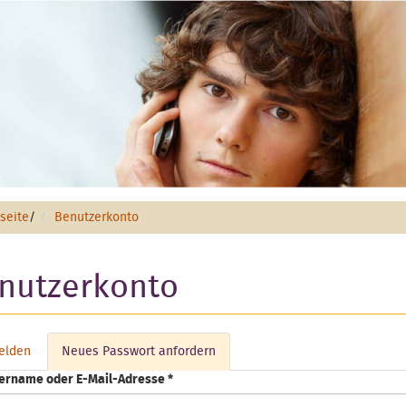
tseite
/
Benutzerkonto
nutzerkonto
elden
Neues Passwort anfordern
(aktiver
pt-Reiter
Reiter)
ername oder E-Mail-Adresse
*