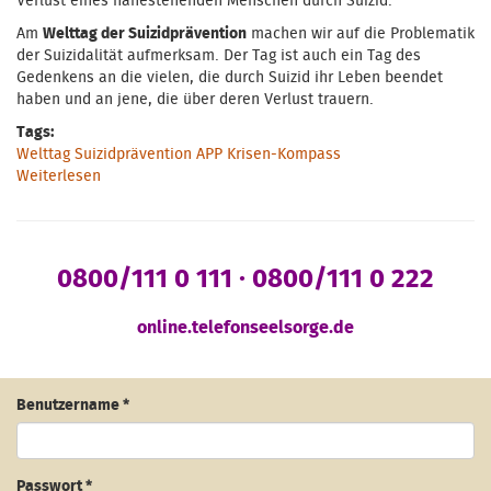
Verlust eines nahestehenden Menschen durch Suizid.
Am
Welttag der Suizidprävention
machen wir auf die Problematik
der Suizidalität aufmerksam. Der Tag ist auch ein Tag des
Gedenkens an die vielen, die durch Suizid ihr Leben beendet
haben und an jene, die über deren Verlust trauern.
Tags:
Welttag Suizidprävention APP Krisen-Kompass
Weiterlesen
über Welttag der Suizidprävention - Menschen
beistehen - das Leben stärken
0800/111 0 111 · 0800/111 0 222
online.telefonseelsorge.de
Benutzername
*
Passwort
*