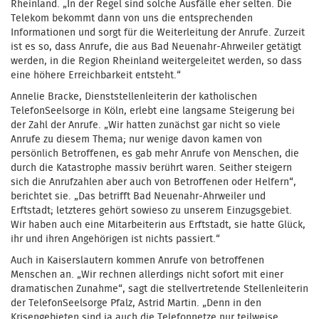
Rheinland. „In der Regel sind solche Ausfälle eher selten. Die
Telekom bekommt dann von uns die entsprechenden
Informationen und sorgt für die Weiterleitung der Anrufe. Zurzeit
ist es so, dass Anrufe, die aus Bad Neuenahr-Ahrweiler getätigt
werden, in die Region Rheinland weitergeleitet werden, so dass
eine höhere Erreichbarkeit entsteht.“
Annelie Bracke, Dienststellenleiterin der katholischen
TelefonSeelsorge in Köln, erlebt eine langsame Steigerung bei
der Zahl der Anrufe. „Wir hatten zunächst gar nicht so viele
Anrufe zu diesem Thema; nur wenige davon kamen von
persönlich Betroffenen, es gab mehr Anrufe von Menschen, die
durch die Katastrophe massiv berührt waren. Seither steigern
sich die Anrufzahlen aber auch von Betroffenen oder Helfern“,
berichtet sie. „Das betrifft Bad Neuenahr-Ahrweiler und
Erftstadt; letzteres gehört sowieso zu unserem Einzugsgebiet.
Wir haben auch eine Mitarbeiterin aus Erftstadt, sie hatte Glück,
ihr und ihren Angehörigen ist nichts passiert.“
Auch in Kaiserslautern kommen Anrufe von betroffenen
Menschen an. „Wir rechnen allerdings nicht sofort mit einer
dramatischen Zunahme“, sagt die stellvertretende Stellenleiterin
der TelefonSeelsorge Pfalz, Astrid Martin. „Denn in den
Krisengebieten sind ja auch die Telefonnetze nur teilweise