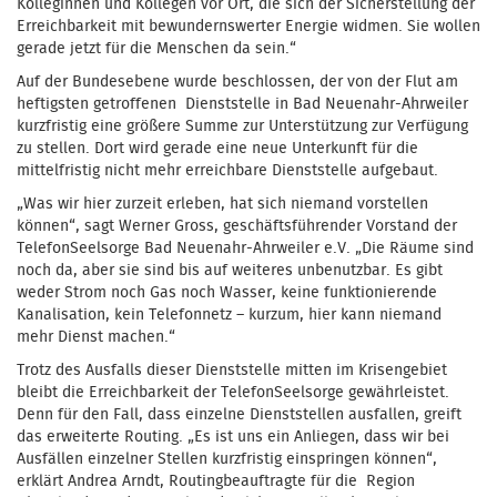
Kolleginnen und Kollegen vor Ort, die sich der Sicherstellung der
Erreichbarkeit mit bewundernswerter Energie widmen. Sie wollen
gerade jetzt für die Menschen da sein.“
Auf der Bundesebene wurde beschlossen, der von der Flut am
heftigsten getroffenen Dienststelle in Bad Neuenahr-Ahrweiler
kurzfristig eine größere Summe zur Unterstützung zur Verfügung
zu stellen. Dort wird gerade eine neue Unterkunft für die
mittelfristig nicht mehr erreichbare Dienststelle aufgebaut.
„Was wir hier zurzeit erleben, hat sich niemand vorstellen
können“, sagt Werner Gross, geschäftsführender Vorstand der
TelefonSeelsorge Bad Neuenahr-Ahrweiler e.V. „Die Räume sind
noch da, aber sie sind bis auf weiteres unbenutzbar. Es gibt
weder Strom noch Gas noch Wasser, keine funktionierende
Kanalisation, kein Telefonnetz – kurzum, hier kann niemand
mehr Dienst machen.“
Trotz des Ausfalls dieser Dienststelle mitten im Krisengebiet
bleibt die Erreichbarkeit der TelefonSeelsorge gewährleistet.
Denn für den Fall, dass einzelne Dienststellen ausfallen, greift
das erweiterte Routing. „Es ist uns ein Anliegen, dass wir bei
Ausfällen einzelner Stellen kurzfristig einspringen können“,
erklärt Andrea Arndt, Routingbeauftragte für die Region