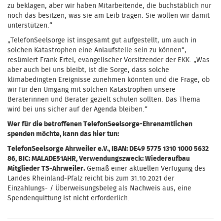
zu beklagen, aber wir haben Mitarbeitende, die buchstäblich nur
noch das besitzen, was sie am Leib tragen. Sie wollen wir damit
unterstützen.“
„TelefonSeelsorge ist insgesamt gut aufgestellt, um auch in
solchen Katastrophen eine Anlaufstelle sein zu können“,
resümiert Frank Ertel, evangelischer Vorsitzender der EKK. „Was
aber auch bei uns bleibt, ist die Sorge, dass solche
klimabedingten Ereignisse zunehmen könnten und die Frage, ob
wir für den Umgang mit solchen Katastrophen unsere
Beraterinnen und Berater gezielt schulen sollten. Das Thema
wird bei uns sicher auf der Agenda bleiben.“
Wer für die betroffenen TelefonSeelsorge-Ehrenamtlichen
spenden möchte, kann das hier tun:
TelefonSeelsorge Ahrweiler e.V., IBAN: DE49 5775 1310 1000 5632
86, BIC: MALADE51AHR, Verwendungszweck: Wiederaufbau
Mitglieder TS-Ahrweiler.
Gemäß einer aktuellen Verfügung des
Landes Rheinland-Pfalz reicht bis zum 31.10.2021 der
Einzahlungs- / Überweisungsbeleg als Nachweis aus, eine
Spendenquittung ist nicht erforderlich.