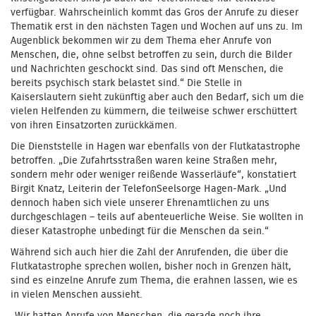
verfügbar. Wahrscheinlich kommt das Gros der Anrufe zu dieser
Thematik erst in den nächsten Tagen und Wochen auf uns zu. Im
Augenblick bekommen wir zu dem Thema eher Anrufe von
Menschen, die, ohne selbst betroffen zu sein, durch die Bilder
und Nachrichten geschockt sind. Das sind oft Menschen, die
bereits psychisch stark belastet sind.“ Die Stelle in
Kaiserslautern sieht zukünftig aber auch den Bedarf, sich um die
vielen Helfenden zu kümmern, die teilweise schwer erschüttert
von ihren Einsatzorten zurückkämen.
Die Dienststelle in Hagen war ebenfalls von der Flutkatastrophe
betroffen. „Die Zufahrtsstraßen waren keine Straßen mehr,
sondern mehr oder weniger reißende Wasserläufe“, konstatiert
Birgit Knatz, Leiterin der TelefonSeelsorge Hagen-Mark. „Und
dennoch haben sich viele unserer Ehrenamtlichen zu uns
durchgeschlagen – teils auf abenteuerliche Weise. Sie wollten in
dieser Katastrophe unbedingt für die Menschen da sein.“
Während sich auch hier die Zahl der Anrufenden, die über die
Flutkatastrophe sprechen wollen, bisher noch in Grenzen hält,
sind es einzelne Anrufe zum Thema, die erahnen lassen, wie es
in vielen Menschen aussieht.
„Wir hatten Anrufe von Menschen, die gerade noch ihre