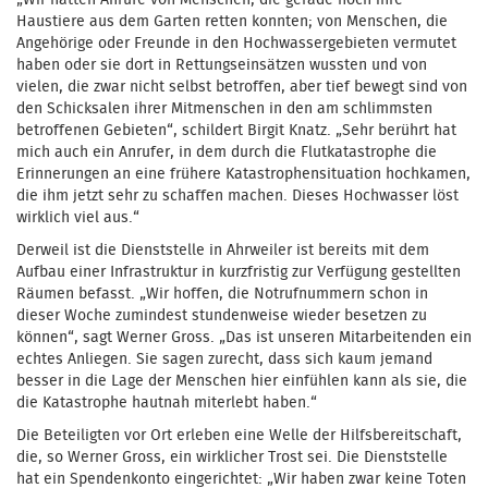
Haustiere aus dem Garten retten konnten; von Menschen, die
Angehörige oder Freunde in den Hochwassergebieten vermutet
haben oder sie dort in Rettungseinsätzen wussten und von
vielen, die zwar nicht selbst betroffen, aber tief bewegt sind von
den Schicksalen ihrer Mitmenschen in den am schlimmsten
betroffenen Gebieten“, schildert Birgit Knatz. „Sehr berührt hat
mich auch ein Anrufer, in dem durch die Flutkatastrophe die
Erinnerungen an eine frühere Katastrophensituation hochkamen,
die ihm jetzt sehr zu schaffen machen. Dieses Hochwasser löst
wirklich viel aus.“
Derweil ist die Dienststelle in Ahrweiler ist bereits mit dem
Aufbau einer Infrastruktur in kurzfristig zur Verfügung gestellten
Räumen befasst. „Wir hoffen, die Notrufnummern schon in
dieser Woche zumindest stundenweise wieder besetzen zu
können“, sagt Werner Gross. „Das ist unseren Mitarbeitenden ein
echtes Anliegen. Sie sagen zurecht, dass sich kaum jemand
besser in die Lage der Menschen hier einfühlen kann als sie, die
die Katastrophe hautnah miterlebt haben.“
Die Beteiligten vor Ort erleben eine Welle der Hilfsbereitschaft,
die, so Werner Gross, ein wirklicher Trost sei. Die Dienststelle
hat ein Spendenkonto eingerichtet: „Wir haben zwar keine Toten